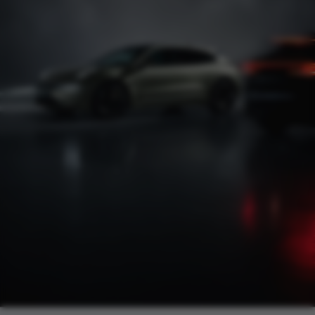
7X
X
001