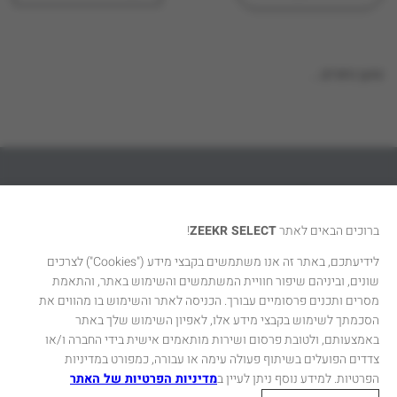
טוען נתונים...
דגמי זיקר סלקט
ברוכים הבאים לאתר
ZEEKR SELECT
!
אודות
לידיעתכם, באתר זה אנו משתמשים בקבצי מידע
("Cookies")
לצרכים
שונים, וביניהם שיפור חוויית המשתמשים והשימוש באתר, והתאמת
יצירת קשר
מסרים ותכנים פרסומיים עבורך. הכניסה לאתר והשימוש בו מהווים את
הסכמתך לשימוש בקבצי מידע אלו, לאפיון השימוש שלך באתר
באמצעותם, ולטובת פרסום ושירות מותאמים אישית בידי החברה ו/או
צדדים הפועלים בשיתוף פעולה עימה או עבורה, כמפורט במדיניות
הפרטיות. למידע נוסף ניתן לעיין ב
מדיניות הפרטיות של האתר