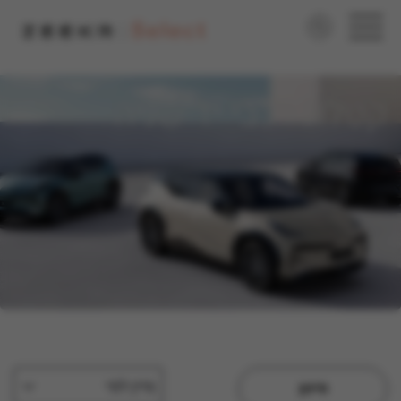
<"noscript>
קטלוג רכבי יד שניה
מיין לפי
סינון