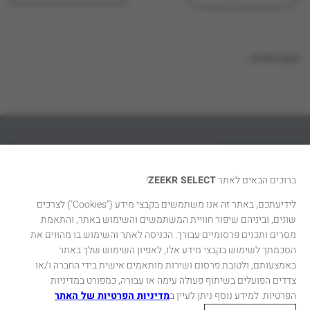
טוען נתונים...
דגמי זיקר סלקט
ברוכים הבאים לאתר
ZEEKR SELECT
!
אודות
לידיעתכם, באתר זה אנו משתמשים בקבצי מידע
("Cookies")
לצרכים
שונים, וביניהם שיפור חוויית המשתמשים והשימוש באתר, והתאמת
יצירת קשר
מסרים ותכנים פרסומיים עבורך. הכניסה לאתר והשימוש בו מהווים את
הסכמתך לשימוש בקבצי מידע אלו, לאפיון השימוש שלך באתר
באמצעותם, ולטובת פרסום ושירות מותאמים אישית בידי החברה ו/או
צדדים הפועלים בשיתוף פעולה עימה או עבורה, כמפורט במדיניות
הפרטיות. למידע נוסף ניתן לעיין ב
מדיניות הפרטיות של האתר