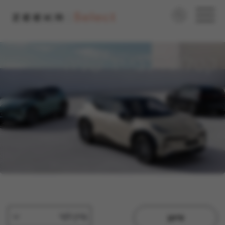
<"noscript>
קטלוג רכבי יד שניה
מיין לפי
סינון